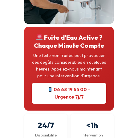
Fuite d'Eau Active ?
Chaque Minute Compte
Une fuite non traitée peut provoquer
des dégâts considérables en quelques
heures. Appelez-nous maintenant
pour une intervention d'urgence.
06 68 19 55 00 –
Urgence 7j/7
24/7
<1h
Disponibilité
Intervention